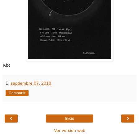
M8
El
septiembre 07, 2018
Compartir
‹
›
Inicio
Ver versión web