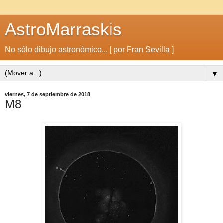
AstroMarraskis
No sólo dibujo astronómico... [ por Fran Sevilla ]
▼
viernes, 7 de septiembre de 2018
M8