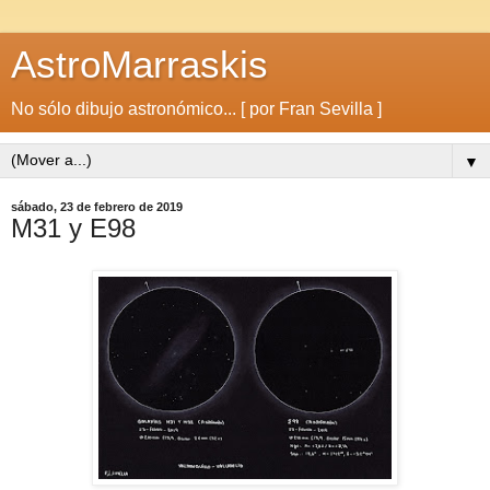
AstroMarraskis
No sólo dibujo astronómico... [ por Fran Sevilla ]
▼
sábado, 23 de febrero de 2019
M31 y E98