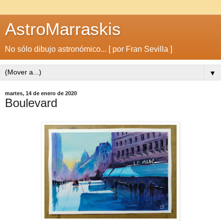
AstroMarraskis
No sólo dibujo astronómico... [ por Fran Sevilla ]
▼
martes, 14 de enero de 2020
Boulevard