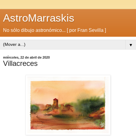
AstroMarraskis
No sólo dibujo astronómico... [ por Fran Sevilla ]
▼
miércoles, 22 de abril de 2020
Villacreces