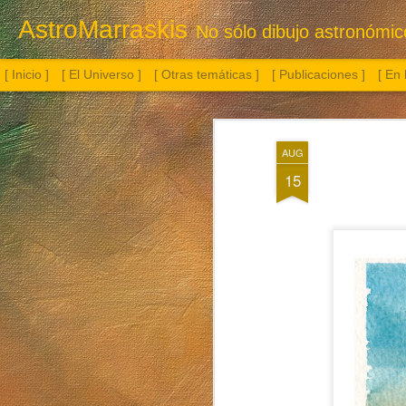
AstroMarraskis
No sólo dibujo astronómico.
[ Inicio ]
[ El Universo ]
[ Otras temáticas ]
[ Publicaciones ]
[ En
AUG
15
Botella con flor
Albireo