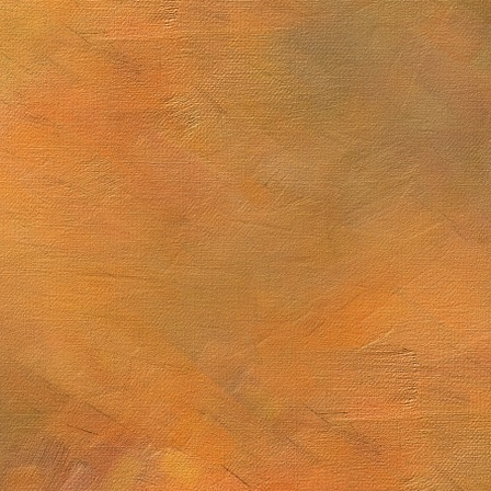
Mugarra
 sublime