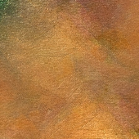
Sol. 22 de junio a 11 de j
Cúmulo globular M13
Sol. 31 de mayo de 202