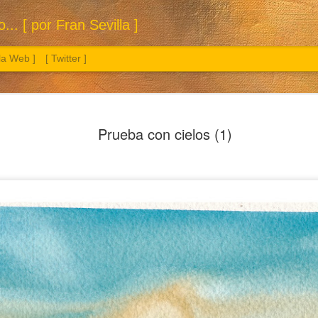
.. [ por Fran Sevilla ]
 la Web ]
[ Twitter ]
Prueba con cielos (1)
Sol. 3 a 26 de julio de 2026
Manzana