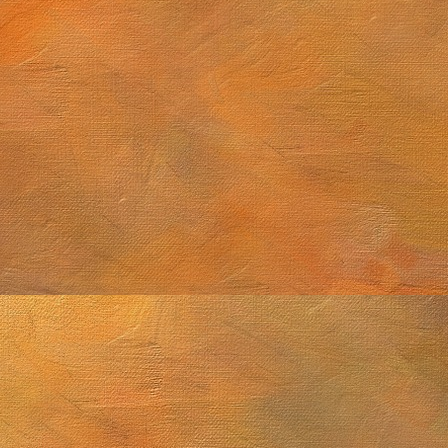
tiembre de 2025 (2 láminas)
Cúmulo globular M4
2025