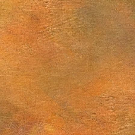
Mugarra
 sublime