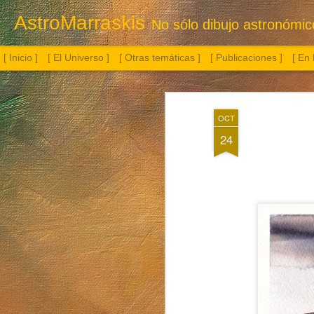
AstroMarraskis
No sólo dibujo astronómico.
[ Inicio ]
[ El Universo ]
[ Otras temáticas ]
[ Publicaciones ]
[ En
OCT
24
Botella con flor
Albireo