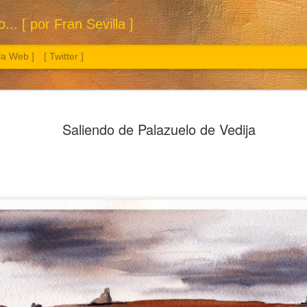
.. [ por Fran Sevilla ]
 la Web ]
[ Twitter ]
Saliendo de Palazuelo de Vedija
Sol. 3 a 26 de julio de 2026
Manzana