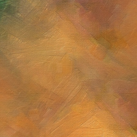
Sol. 22 de junio a 11 de j
Cúmulo globular M13
Sol. 31 de mayo de 202