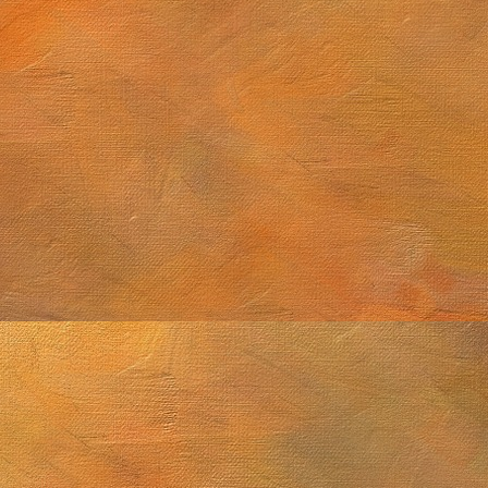
tiembre de 2025 (2 láminas)
Cúmulo globular M4
2025