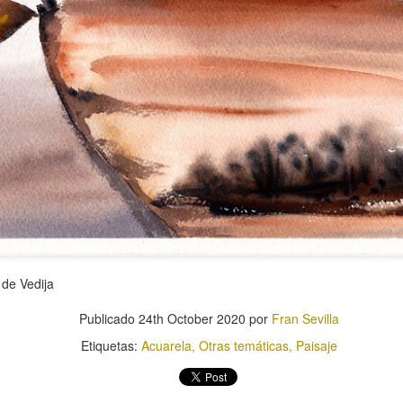
Cubo
Pera
 de Vedija
Publicado
24th October 2020
por
Fran Sevilla
Etiquetas:
Acuarela
Otras temáticas
Paisaje