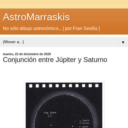
AstroMarraskis
No sólo dibujo astronómico... [ por Fran Sevilla ]
▼
martes, 22 de diciembre de 2020
Conjunción entre Júpiter y Saturno