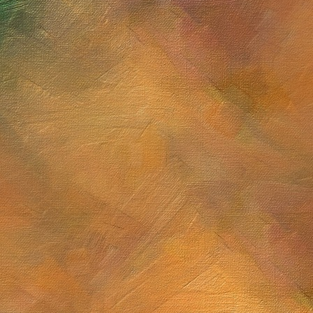
Sol. 22 de junio a 11 de j
Cúmulo globular M13
Sol. 31 de mayo de 202