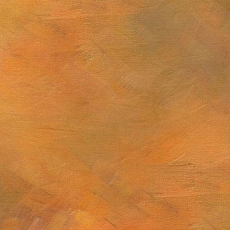
Mugarra
 sublime