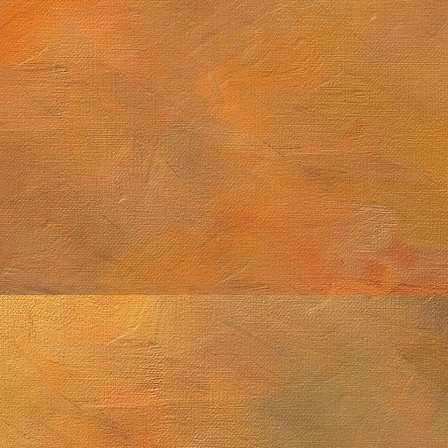
tiembre de 2025 (2 láminas)
Cúmulo globular M4
2025