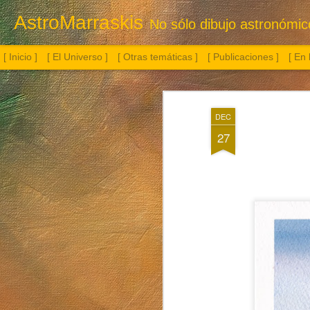
AstroMarraskis
No sólo dibujo astronómico.
[ Inicio ]
[ El Universo ]
[ Otras temáticas ]
[ Publicaciones ]
[ En
DEC
27
Botella con flor
Albireo