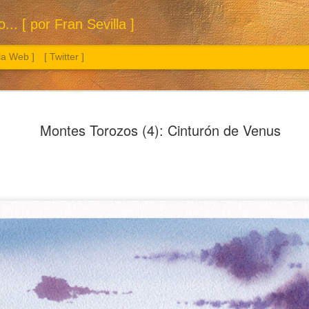
.. [ por Fran Sevilla ]
 la Web ]
[ Twitter ]
Montes Torozos (4): Cinturón de Venus
Sol. 3 a 26 de julio de 2026
Manzana