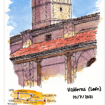
Cubo
Pera