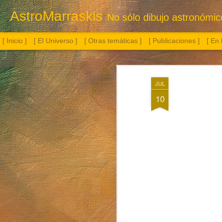
AstroMarraskis
No sólo dibujo astronómico.
[ Inicio ]
[ El Universo ]
[ Otras temáticas ]
[ Publicaciones ]
[ En
JUL
10
Botella con flor
Albireo