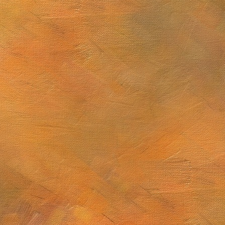
Mugarra
 sublime