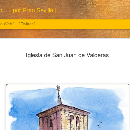
.. [ por Fran Sevilla ]
 la Web ]
[ Twitter ]
Iglesia de San Juan de Valderas
Sol. 3 a 26 de julio de 2026
Manzana