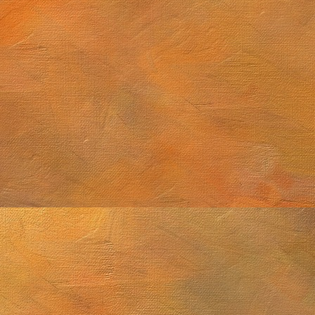
tiembre de 2025 (2 láminas)
Cúmulo globular M4
2025