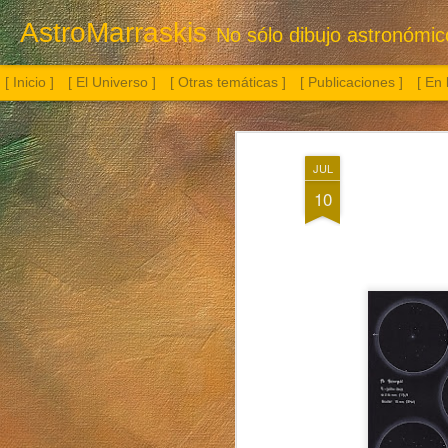
AstroMarraskis
No sólo dibujo astronómico.
[ Inicio ]
[ El Universo ]
[ Otras temáticas ]
[ Publicaciones ]
[ En
JUL
10
Botella con flor
Albireo