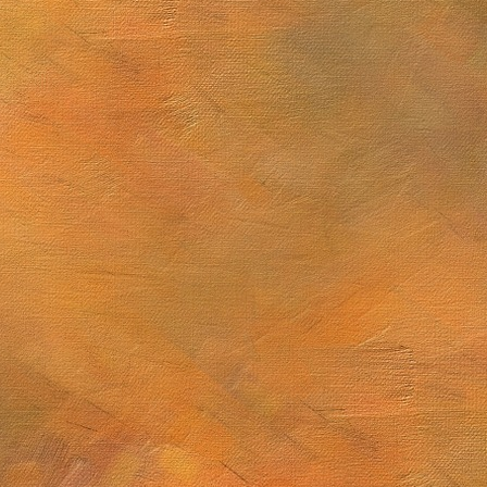
Mugarra
 sublime