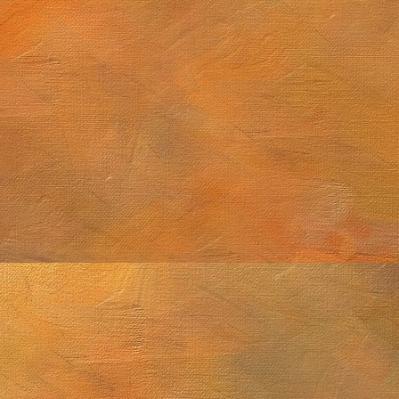
tiembre de 2025 (2 láminas)
Cúmulo globular M4
2025