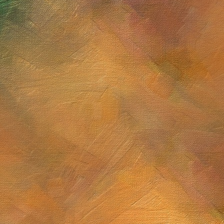
Sol. 22 de junio a 11 de j
Cúmulo globular M13
Sol. 31 de mayo de 202