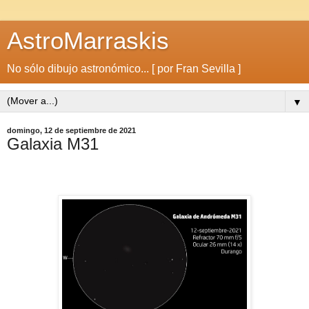
AstroMarraskis
No sólo dibujo astronómico... [ por Fran Sevilla ]
▼
domingo, 12 de septiembre de 2021
Galaxia M31