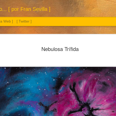
.. [ por Fran Sevilla ]
 la Web ]
[ Twitter ]
Nebulosa Trífida
Sol. 3 a 26 de julio de 2026
Manzana