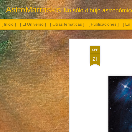
AstroMarraskis
No sólo dibujo astronómico.
[ Inicio ]
[ El Universo ]
[ Otras temáticas ]
[ Publicaciones ]
[ En
SEP
21
Botella con flor
Albireo