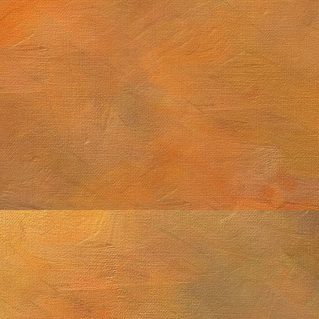
tiembre de 2025 (2 láminas)
Cúmulo globular M4
2025