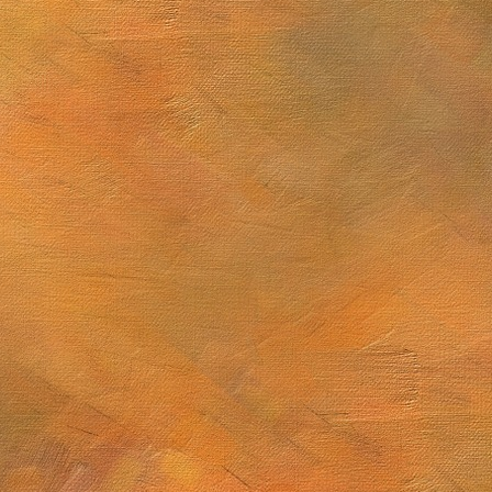
Mugarra
 sublime