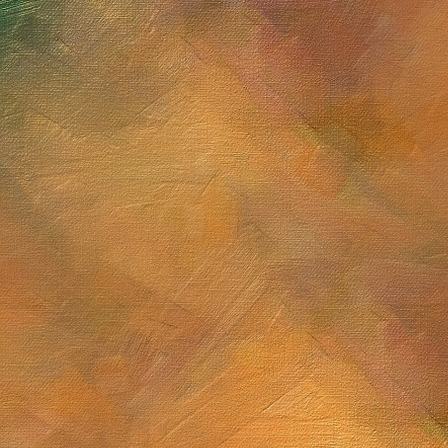
Sol. 22 de junio a 11 de j
Cúmulo globular M13
Sol. 31 de mayo de 202