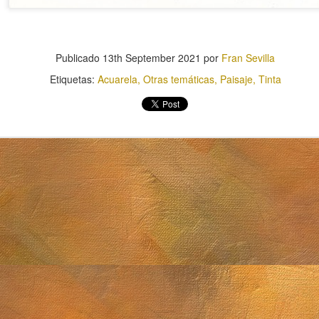
Publicado
13th September 2021
por
Fran Sevilla
Etiquetas:
Acuarela
Otras temáticas
Paisaje
Tinta
Sol. 7 de junio d