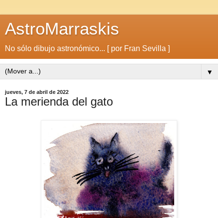
AstroMarraskis
No sólo dibujo astronómico... [ por Fran Sevilla ]
▼
jueves, 7 de abril de 2022
La merienda del gato