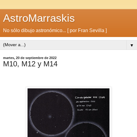
AstroMarraskis
No sólo dibujo astronómico... [ por Fran Sevilla ]
▼
martes, 20 de septiembre de 2022
M10, M12 y M14