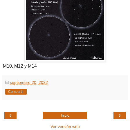
M10, M12 y M14
El
septiembre 20, 2022
Compartir
‹
›
Inicio
Ver versión web