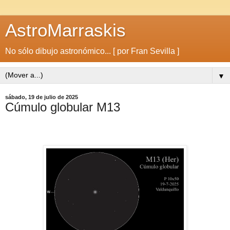
AstroMarraskis
No sólo dibujo astronómico... [ por Fran Sevilla ]
▼
sábado, 19 de julio de 2025
Cúmulo globular M13