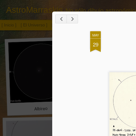
AstroMarraskis
No sólo dibujo astronómico.
[ Inicio ]
[ El Universo ]
[ Otras temáticas ]
[ Publicaciones ]
[ En
MAY
29
Botella con flor
Albireo